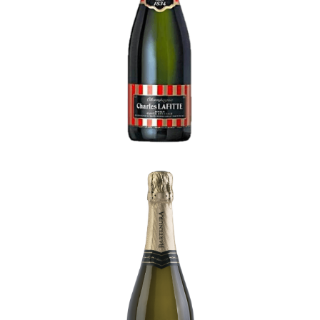
Champagne
Bartenura Prosecco
-
Italie