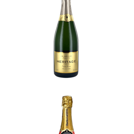
Champagne Héritage Cuvée
Lucien
-
Champagne
Vranken Champagne Charles
Lafitte Brut
-