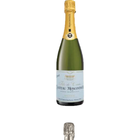
Vouvray de Château Moncontour
-
Loire et Touraine