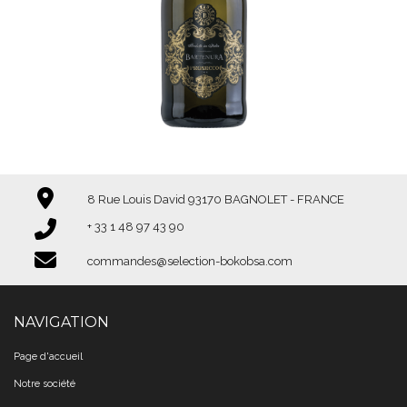
8 Rue Louis David 93170 BAGNOLET - FRANCE
+ 33 1 48 97 43 90​​​​​​​
commandes@selection-bokobsa.com
NAVIGATION
Page d'accueil
Notre société