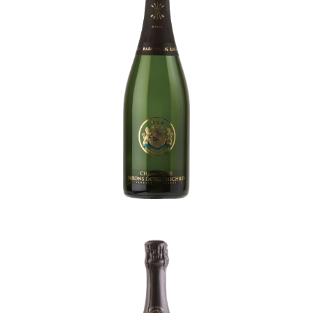
Barons De Rothschild Champagne
Brut
-
Champagne
Drappier Champagne Zero Dosage
-
Champagne