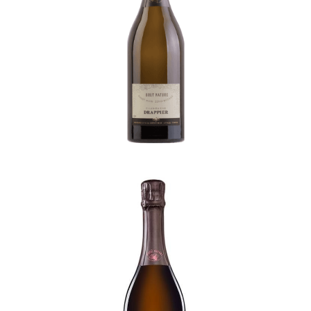
Drappier Champagne ROSE Zero
Dosage
-
Champagne