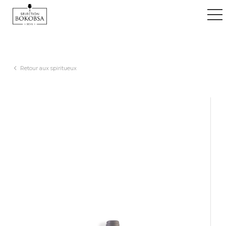
ggle navigation
Retour aux spiritueux