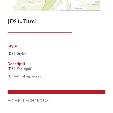
[DS1=Titre]
Style
[DS1=Style]
Descriptif
[DS1=Descriptif]
[DS1=NoteDegusatation]
FICHE TECHNIQUE