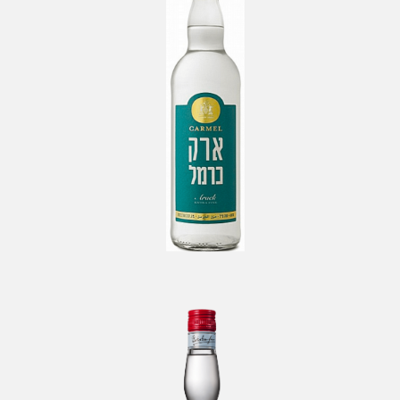
Arak CARMEL
-
Sélection Bokobsa
Boukha BOKOBSA Etoile
-