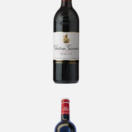
Château Giscours
-
Margaux
Château Le Lescot
-
Medoc, Moulis en Medoc, Haut Medoc