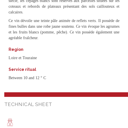
siècle, les cépages blancs sont réservés aux parcelles situées sur les
coteaux et rebords de plateaux présentant des sols caillouteux et
calcaires.
Ce vin dévoile une teinte pâle animée de reflets verts. Il possède de
fines bulles dans une robe jaune soutenu. Ce vin évoque les agrumes
et les fruits blancs (pomme, pêche). Ce vin possède également une
agréable fraîcheur.
Region
Loire et Touraine
Service ritual
Between 10 and 12 ° C
TECHNICAL SHEET