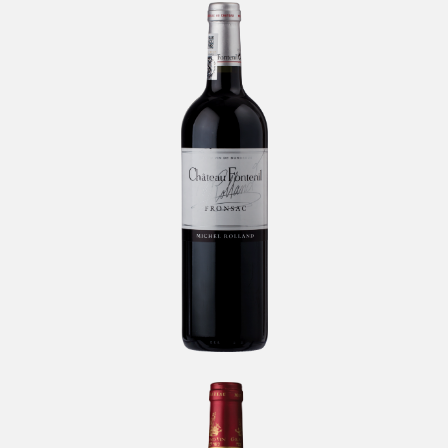
Château Fontenil
-