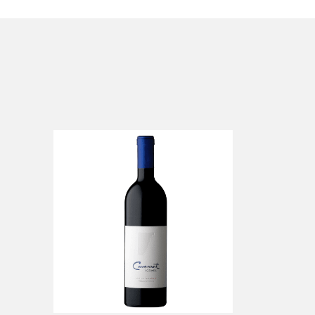
Covenant Israël Syrah
-