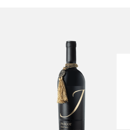
PsâgotJewel
C
-
Psagot