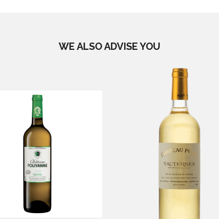
WE ALSO ADVISE YOU
hâteau Pouyanne
Château Piada
-
-
Graves
Sauternes