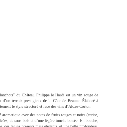
lanchots” du Château Philippe le Hardi est un vin rouge de
u d’un terroir prestigieux de la Côte de Beaune. Élaboré à
itement le style structuré et racé des vins d’Aloxe-Corton.
é aromatique avec des notes de fruits rouges et noirs (cerise,
cées, de sous-bois et d’une légère touche boisée. En bouche,
e, des tanins présents mais élégants, et une belle profondeur.