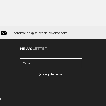
commandes@selection-bokobsa.com
NEWSLETTER
Register now
.