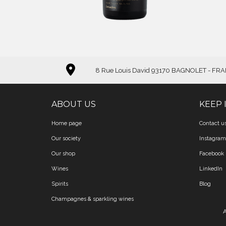
8 Rue Louis David 93170 BAGNOLET - FR
ABOUT US
KEEP 
Home page
Contact u
Our society
Instagram
Our shop
Facebook
Wines
LinkedIn
Spirits
Blog
Champagnes & sparkling wines