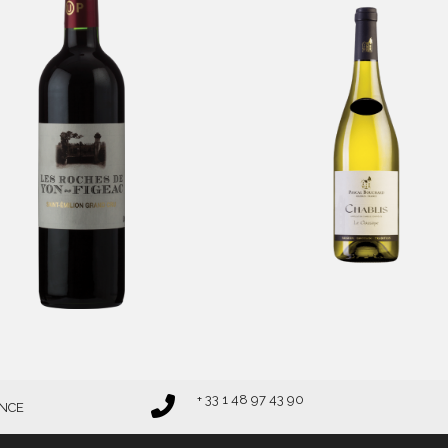
es Roches De Yon
Chablis Pascal
-
Bouchard
Bordeaux
-
Bourgogne
+ 33 1 48 97 43 90
ANCE