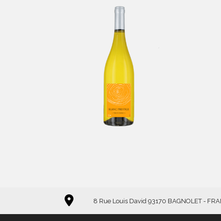
Blanc Prestige
L
Empreinte
-
Vins de France
8 Rue Louis David 93170 BAGNOLET - FR