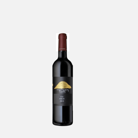
lle
Tabor Har Merlot
-
Tabor