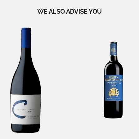
WE ALSO ADVISE YOU
enant Israël Blue C
Château Hautevi
-
Adom
Saint Estephe
-