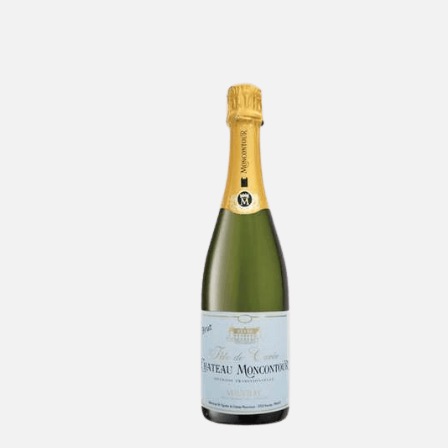
Vouvray De
Cov
Moncontour
-
Loire et Touraine