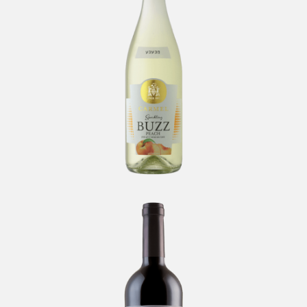
-
Carmel
Psâgot Sinai
-
Psagot