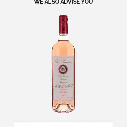
WE ALSO ADVISE YOU
Les Lauriers Rosé
-
Vins de France