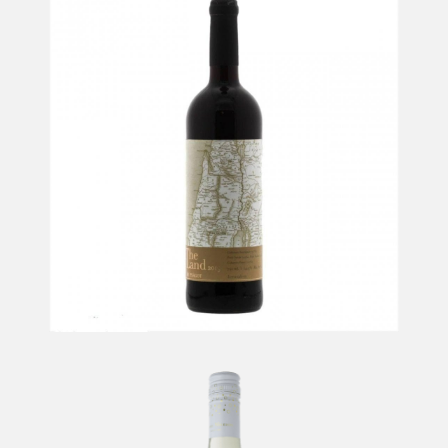
Psâgot The Land
-
Psagot
Carmel Buzz Pêches