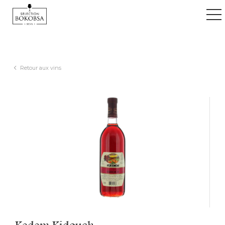
ggle navigation
Retour aux vins