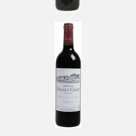
Château Pontet-Canet Grand Cru
Classé 1855
-
Pauillac