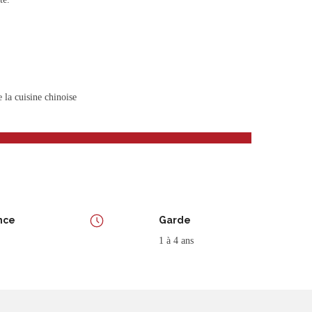
la cuisine chinoise
nce
Garde
1 à 4 ans