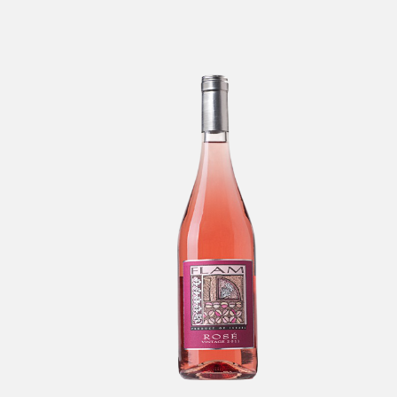
Flam Rosé
Ch
-