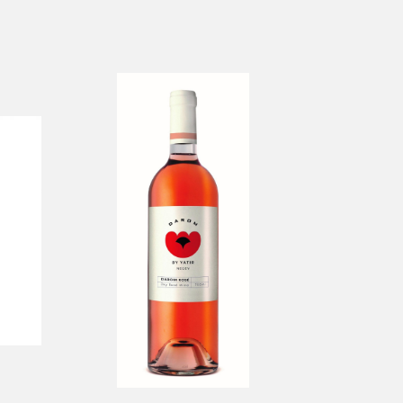
nc
By Yatir Darom Rosé
-
Yatir