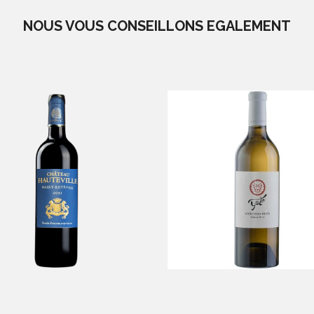
NOUS VOUS CONSEILLONS EGALEMENT
âteau Hauteville
Yatir Creek Bla
-
-
Saint Estephe
Yatir