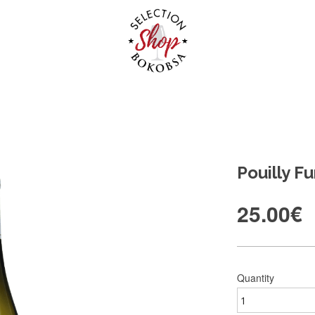
Pouilly F
25.00
€
Quantity