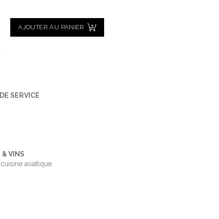
AJOUTER AU PANIER
l
DE SERVICE
& VINS
 cuisine asiatique