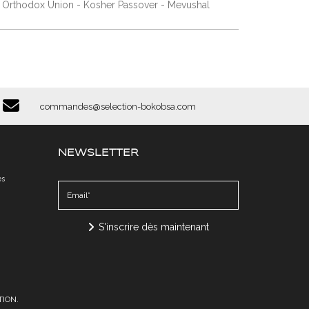
 Orthodox Union - Kosher Passover - Mevushal
commandes@selection-bokobsa.com
NEWSLETTER
​​
S'inscrire dès maintenant
ION.