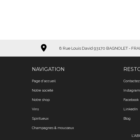
8 Rue Louis David 93170 BAGNOLET - FR
NAVIGATION
REST
Page d'accueil
Contactez
Notre société
Instagram
Notre shop
Facebook
Vins
LinkedIn
Spiritueux
Blog
Champagnes & mousseux
L'A