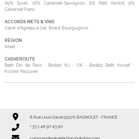
69% Syrah, 16% Cabernet-Sauvignon, 6% Petit Verdot; 9%
Cabernet Franc
ACCORDS METS & VINS
Carré d'Agneau à l'ail, Boeuf Bourguignon.
RÉGION
Israel
CASHEROUTE
Beth Din de Paris - Badatz NJ - OK - Badatz Beth Yossef -
Kosher Passover
8 Rue Louis David 93170 BAGNOLET - FRANCE
+ 33 1 48 97 43 90​​​​​​​
commandes@selection-bokobsa.com