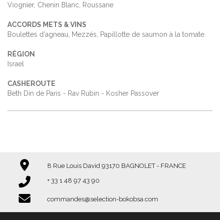
Viognier, Chenin Blanc, Roussane
ACCORDS METS & VINS
Boulettes d'agneau, Mezzés, Papillotte de saumon à la tomate.
RÉGION
Israel
CASHEROUTE
Beth Din de Paris - Rav Rubin - Kosher Passover
8 Rue Louis David 93170 BAGNOLET - FRANCE
+ 33 1 48 97 43 90​​​​​​​
commandes@selection-bokobsa.com