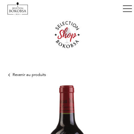
ggle navigation
Revenir au produits