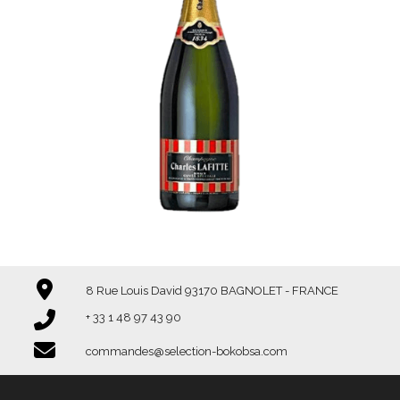
Lafitte Brut
-
Champagne
8 Rue Louis David 93170 BAGNOLET - FRANCE
+ 33 1 48 97 43 90​​​​​​​
commandes@selection-bokobsa.com