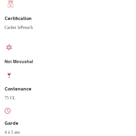
Certification
Cacher lePessa'h
Not Mevushal
Contenance
75 CL
Garde
4 à 5 ans