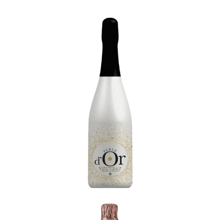
La Perle d'Or
-
Loire et Touraine