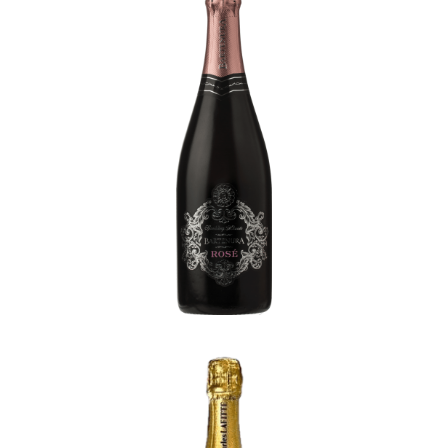
Bartenura Moscato Rosé
-
Italie
Vranken Champagne Charles