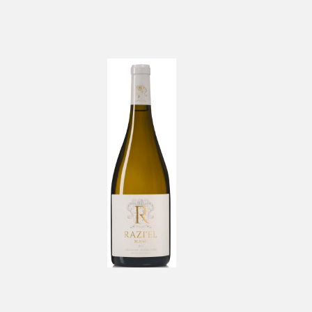
Razi'el by CASTEL
Blanc
-