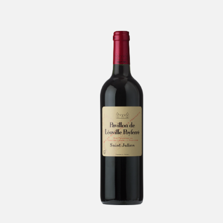
Pavillon De Léoville
L
Poyferré
-
Saint Julien