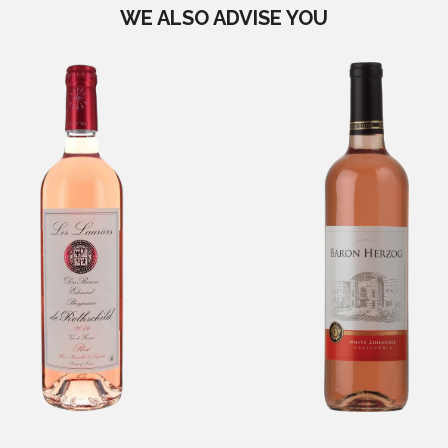
WE ALSO ADVISE YOU
es Lauriers Rosé
Herzog White
-
Zinfandel
Vins de France
-
Californie