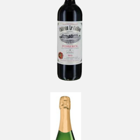
-
Pomerol, Lalande de Pomerol
SABABA Pétillant VIN sans alcool
-
Vins de France