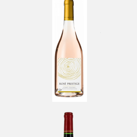
Rosé Prestige Empreinte
-
Vins de France
Château Le Caillou