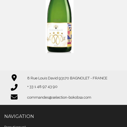
8 Rue Louis David 93170 BAGNOLET - FRANCE
+ 33 1 48 97 43 90​​​​​​​
commandes@selection-bokobsa.com
NAVIGATION